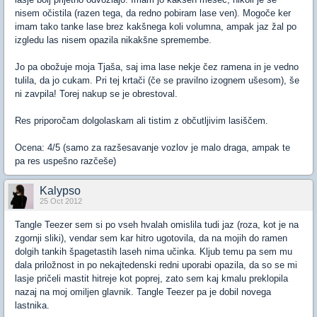
nisem očistila (razen tega, da redno pobiram lase ven). Mogoče ker
imam tako tanke lase brez kakšnega koli volumna, ampak jaz žal po
izgledu las nisem opazila nikakšne spremembe.
Jo pa obožuje moja Tjaša, saj ima lase nekje čez ramena in je vedno
tulila, da jo cukam. Pri tej krtači (če se pravilno izognem ušesom), še
ni zavpila! Torej nakup se je obrestoval.
Res priporočam dolgolaskam ali tistim z občutljivim lasiščem.
Ocena: 4/5 (samo za razšesavanje vozlov je malo draga, ampak te
pa res uspešno razčeše)
Kalypso
25 Oct 2012
Tangle Teezer sem si po vseh hvalah omislila tudi jaz (roza, kot je na
zgornji sliki), vendar sem kar hitro ugotovila, da na mojih do ramen
dolgih tankih špagetastih laseh nima učinka. Kljub temu pa sem mu
dala priložnost in po nekajtedenski redni uporabi opazila, da so se mi
lasje pričeli mastit hitreje kot poprej, zato sem kaj kmalu preklopila
nazaj na moj omiljen glavnik. Tangle Teezer pa je dobil novega
lastnika.