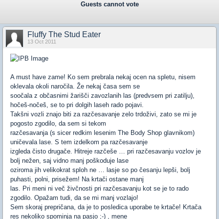
Guests cannot vote
Fluffy The Stud Eater
13 Oct 2011
A must have zame! Ko sem prebrala nekaj ocen na spletu, nisem
oklevala okoli naročila. Že nekaj časa sem se
soočala z občasnimi žarišči zavozlanih las (predvsem pri zatilju),
hočeš-nočeš, se to pri dolgih laseh rado pojavi.
Takšni vozli znajo biti za razčesavanje zelo trdoživi, zato se mi je
pogosto zgodilo, da sem si tekom
razčesavanja (s sicer redkim lesenim The Body Shop glavnikom)
uničevala lase. S tem izdelkom pa razčesavanje
izgleda čisto drugače. Hitreje razčeše … pri razčesavanju vozlov je
bolj nežen, saj vidno manj poškoduje lase
oziroma jih velikokrat sploh ne … lasje so po česanju lepši, bolj
puhasti, polni, prisežem! Na krtači ostane manj
las. Pri meni ni več živčnosti pri razčesavanju kot se je to rado
zgodilo. Opažam tudi, da se mi manj vozlajo!
Sem skoraj prepričana, da je to posledica uporabe te krtače! Krtača
res nekoliko spominja na pasjo ;-) , mene