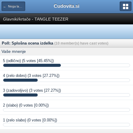
Cudovita.si
← Nega las (ocenjevanje)
Glavniki/krtače - TANGLE TEEZER
Poll: Splošna ocena izdelka
(10 member(s) have cast votes)
Vaše mnenje
5 (odlično)
(5 votes [45.45%])
4 (zelo dobro)
(3 votes [27.27%])
3 (zadovoljivo)
(3 votes [27.27%])
2 (slabo)
(0 votes [0.00%])
1 (zelo slabo)
(0 votes [0.00%])