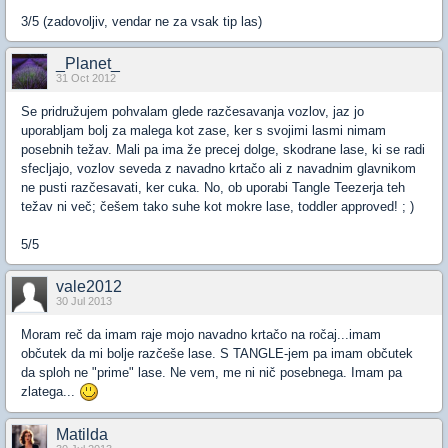
3/5 (zadovoljiv, vendar ne za vsak tip las)
_Planet_
31 Oct 2012
Se pridružujem pohvalam glede razčesavanja vozlov, jaz jo
uporabljam bolj za malega kot zase, ker s svojimi lasmi nimam
posebnih težav. Mali pa ima že precej dolge, skodrane lase, ki se radi
sfecljajo, vozlov seveda z navadno krtačo ali z navadnim glavnikom
ne pusti razčesavati, ker cuka. No, ob uporabi Tangle Teezerja teh
težav ni več; češem tako suhe kot mokre lase, toddler approved! ; )
5/5
vale2012
30 Jul 2013
Moram reč da imam raje mojo navadno krtačo na ročaj...imam
občutek da mi bolje razčeše lase. S TANGLE-jem pa imam občutek
da sploh ne "prime" lase. Ne vem, me ni nič posebnega. Imam pa
zlatega...
Matilda