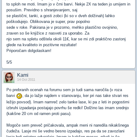
to sploh ne moti. Imam jo v črni barvi. Nekje 2X na teden jo umijem in
posušim. Previdno s shranjevanjem, saj
se plastični, tanki, a gosti zobci (ki so v dveh dolžinah) lahko
poškodujejo. Oblikovana je super, prav popolno
sede v roke. Pakirana je v prozorno, mehko plastično ovojnino,
zraven so še knjižice z nasveti za uporabo. Za
njo sem na spletu odštela okoli 11€, kar se mi zdi praktično zastonj
glede na kvaliteto in pozitivne rezultate!
Priporočam dolgolaskam!
5/5
Kami
14 Oct 2011
Po prebranih ocenah na forumu sem jo tudi sama naročila (v roza
barvi
, da jo lažje najdem v stanovanju, ker pri nas take stvari res
ležijo povsod). Imam namreč zelo tanke lase, ki pa z leti in pogostimi
izbruhi izpadanja postajajo povrhu še redki! Dolžino las imam srednjo
(kakšne 20 cm od ramen proti pasu).
Mogoče sem preveč pričakovala, ampak meni ni naredila nikakšnega
čudeža. Lasje mi še vedno besno izpadajo, res pa da se zavozlani
lasje bolj prijetno odvozlajo. Imam jo kakšen mesec, nikoli je še