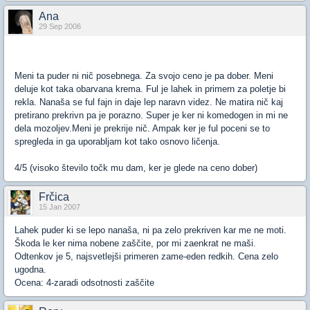
Ana
29 Sep 2006
Meni ta puder ni nič posebnega. Za svojo ceno je pa dober. Meni
deluje kot taka obarvana krema. Ful je lahek in primern za poletje bi
rekla. Nanaša se ful fajn in daje lep naravn videz. Ne matira nič kaj
pretirano prekrivn pa je porazno. Super je ker ni komedogen in mi ne
dela mozoljev.Meni je prekrije nič. Ampak ker je ful poceni se to
spregleda in ga uporabljam kot tako osnovo ličenja.
4/5 (visoko število točk mu dam, ker je glede na ceno dober)
Frčica
15 Jan 2007
Lahek puder ki se lepo nanaša, ni pa zelo prekriven kar me ne moti.
Škoda le ker nima nobene zaščite, por mi zaenkrat ne maši.
Odtenkov je 5, najsvetlejši primeren zame-eden redkih. Cena zelo
ugodna.
Ocena: 4-zaradi odsotnosti zaščite