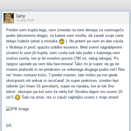
lany
31 Aug 2006
Preden sem kupila tega, sem zmetala na tono denarja za vsemogoče
pudre (ekstremno drage), za katere sem mislila, da zaradi svoje cene
delajo čudeže (what a mistake
). No potem pa sem en dan zavila
v Mullerja in prvič opazila izdelke essence. Med vsemi nagrabljenimi
stvarmi ki sem jih kupila, sem vzela tudi tale puder v katerega sem
močno sumla, ker je bil smešno poceni (790 sit, nekaj takega). Po
njegovi uporabi pa sem bila fascinirana! Tako mi je super, da ga ne
morem prehvalit in ne pritaknem se nobenega drugega pudra več! Res
ne! Imam mešano kožo, T-predel masten, tale miško pa me glede
obstojnosti niti enkrat ni razočaral! Je super prekriven, izredno lepi
odtenki (jst imam 01 porcelain), super se nanaša, ker je tok fino
tekoč, obstojen pa kot sem že rekla ful! Skratka dajem mu oceno 10
od 5
Šalo na stran, res si zaluži najboljšo oceno z moje strani!
5/5