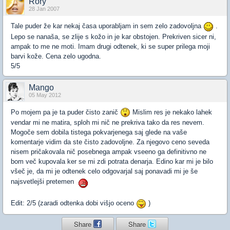
Rory
28 Jan 2007
Tale puder že kar nekaj časa uporabljam in sem zelo zadovoljna
.
Lepo se nanaša, se zlije s kožo in je kar obstojen. Prekriven sicer ni,
ampak to me ne moti. Imam drugi odtenek, ki se super prilega moji
barvi kože. Cena zelo ugodna.
5/5
Mango
05 May 2012
Po mojem pa je ta puder čisto zanič
Mislim res je nekako lahek
vendar mi ne matira, sploh mi nič ne prekriva tako da res nevem.
Mogoče sem dobila tistega pokvarjenega saj glede na vaše
komentarje vidim da ste čisto zadovoljne. Za njegovo ceno seveda
nisem pričakovala nič posebnega ampak vseeno ga definitivno ne
bom več kupovala ker se mi zdi potrata denarja. Edino kar mi je bilo
všeč je, da mi je odtenek celo odgovarjal saj ponavadi mi je še
najsvetlejši pretemen
Edit: 2/5 (zaradi odtenka dobi višjo oceno
)
Share
Share