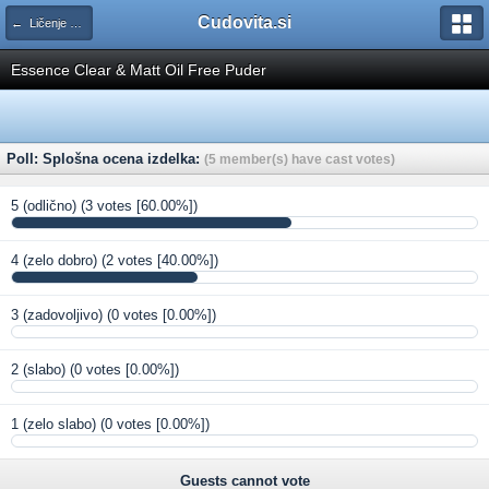
Cudovita.si
← Ličenje obraza (ocenjevanje)
Essence Clear & Matt Oil Free Puder
Poll: Splošna ocena izdelka:
(5 member(s) have cast votes)
5 (odlično)
(3 votes [60.00%])
4 (zelo dobro)
(2 votes [40.00%])
3 (zadovoljivo)
(0 votes [0.00%])
2 (slabo)
(0 votes [0.00%])
1 (zelo slabo)
(0 votes [0.00%])
Guests cannot vote