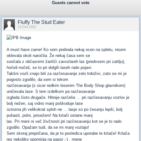
Guests cannot vote
Fluffy The Stud Eater
13 Oct 2011
A must have zame! Ko sem prebrala nekaj ocen na spletu, nisem
oklevala okoli naročila. Že nekaj časa sem se
soočala z občasnimi žarišči zavozlanih las (predvsem pri zatilju),
hočeš-nočeš, se to pri dolgih laseh rado pojavi.
Takšni vozli znajo biti za razčesavanje zelo trdoživi, zato se mi je
pogosto zgodilo, da sem si tekom
razčesavanja (s sicer redkim lesenim The Body Shop glavnikom)
uničevala lase. S tem izdelkom pa razčesavanje
izgleda čisto drugače. Hitreje razčeše … pri razčesavanju vozlov je
bolj nežen, saj vidno manj poškoduje lase
oziroma jih velikokrat sploh ne … lasje so po česanju lepši, bolj
puhasti, polni, prisežem! Na krtači ostane manj
las. Pri meni ni več živčnosti pri razčesavanju kot se je to rado
zgodilo. Opažam tudi, da se mi manj vozlajo!
Sem skoraj prepričana, da je to posledica uporabe te krtače! Krtača
res nekoliko spominja na pasjo ;-) , mene