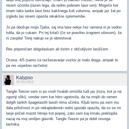
nisem očistila (razen tega, da redno pobiram lase ven). Mogoče ker
imam tako tanke lase brez kakšnega koli volumna, ampak jaz žal po
izgledu las nisem opazila nikakšne spremembe.
Jo pa obožuje moja Tjaša, saj ima lase nekje čez ramena in je vedno
tulila, da jo cukam. Pri tej krtači (če se pravilno izognem ušesom), še
ni zavpila! Torej nakup se je obrestoval.
Res priporočam dolgolaskam ali tistim z občutljivim lasiščem.
Ocena: 4/5 (samo za razšesavanje vozlov je malo draga, ampak te
pa res uspešno razčeše)
Kalypso
25 Oct 2012
Tangle Teezer sem si po vseh hvalah omislila tudi jaz (roza, kot je na
zgornji sliki), vendar sem kar hitro ugotovila, da na mojih do ramen
dolgih tankih špagetastih laseh nima učinka. Kljub temu pa sem mu
dala priložnost in po nekajtedenski redni uporabi opazila, da so se mi
lasje pričeli mastit hitreje kot poprej, zato sem kaj kmalu preklopila
nazaj na moj omiljen glavnik. Tangle Teezer pa je dobil novega
lastnika.