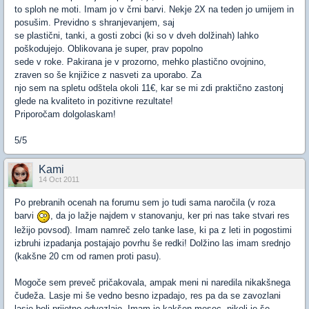
to sploh ne moti. Imam jo v črni barvi. Nekje 2X na teden jo umijem in
posušim. Previdno s shranjevanjem, saj
se plastični, tanki, a gosti zobci (ki so v dveh dolžinah) lahko
poškodujejo. Oblikovana je super, prav popolno
sede v roke. Pakirana je v prozorno, mehko plastično ovojnino,
zraven so še knjižice z nasveti za uporabo. Za
njo sem na spletu odštela okoli 11€, kar se mi zdi praktično zastonj
glede na kvaliteto in pozitivne rezultate!
Priporočam dolgolaskam!
5/5
Kami
14 Oct 2011
Po prebranih ocenah na forumu sem jo tudi sama naročila (v roza
barvi
, da jo lažje najdem v stanovanju, ker pri nas take stvari res
ležijo povsod). Imam namreč zelo tanke lase, ki pa z leti in pogostimi
izbruhi izpadanja postajajo povrhu še redki! Dolžino las imam srednjo
(kakšne 20 cm od ramen proti pasu).
Mogoče sem preveč pričakovala, ampak meni ni naredila nikakšnega
čudeža. Lasje mi še vedno besno izpadajo, res pa da se zavozlani
lasje bolj prijetno odvozlajo. Imam jo kakšen mesec, nikoli je še