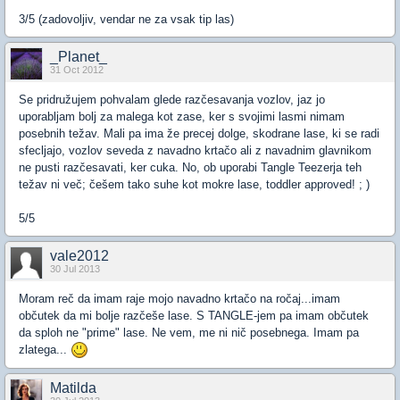
3/5 (zadovoljiv, vendar ne za vsak tip las)
_Planet_
31 Oct 2012
Se pridružujem pohvalam glede razčesavanja vozlov, jaz jo
uporabljam bolj za malega kot zase, ker s svojimi lasmi nimam
posebnih težav. Mali pa ima že precej dolge, skodrane lase, ki se radi
sfecljajo, vozlov seveda z navadno krtačo ali z navadnim glavnikom
ne pusti razčesavati, ker cuka. No, ob uporabi Tangle Teezerja teh
težav ni več; češem tako suhe kot mokre lase, toddler approved! ; )
5/5
vale2012
30 Jul 2013
Moram reč da imam raje mojo navadno krtačo na ročaj...imam
občutek da mi bolje razčeše lase. S TANGLE-jem pa imam občutek
da sploh ne "prime" lase. Ne vem, me ni nič posebnega. Imam pa
zlatega...
Matilda