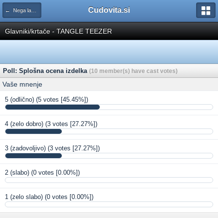
Cudovita.si
← Nega las (ocenjevanje)
Glavniki/krtače - TANGLE TEEZER
Poll: Splošna ocena izdelka
(10 member(s) have cast votes)
Vaše mnenje
5 (odlično)
(5 votes [45.45%])
4 (zelo dobro)
(3 votes [27.27%])
3 (zadovoljivo)
(3 votes [27.27%])
2 (slabo)
(0 votes [0.00%])
1 (zelo slabo)
(0 votes [0.00%])