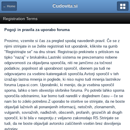
Cudovita.si
← Home
Registration Terms
Pogoji in pravila za uporabo foruma
Prosimo, vzemite si čas za pregled spodaj navedenih pravil. Če se z
njimi strinjate in se želite registrirati kot uporabnik, kliknite na gumb
"Registrirajte se" na dnu strani. Registracijo prekinete s pritiskom na
tipko "nazaj" v brskalniku.Lastniki sistema ne prevzemamo nobene
odgovornosti za objavljena sporočila, niti ne jamčimo za točnost
podatkov, popolnost ali uporabnost sporočil, obenem pa tudi ne
odgovarjamo za vsebino kateregakoli sporočila.Avtorji sporočil v teh
izražajo lastna mnenja in poglede, ki niso nujno tudi mnenja lastnikov
foruma Lepa-si.com. Uporabniki, ki menijo, da je vsebina sporočil
sporna, lahko o tem obvestijo skrbnike foruma. Po potrebi lahko sporna
sporočila odstranimo, kar bomo tudi naredili v doglednem času – če se
nam bo to zdelo potrebno.Z uporabo te storitve se strinjate, da ne boste
objavljali lažnivih ali ponarejenih informacij, netočnih, zlonamernih,
vulgarnih, sovražnih, nadležnih, obscenih, profanih, grozečih ali drugih
sporočil, ki bi bila v nasprotju z veljavno zakonodajo RS.Strinjate se
tudi, da ne boste objavljali avtorsko zaščitenih vsebin brez dovoljenja
avtorjev.