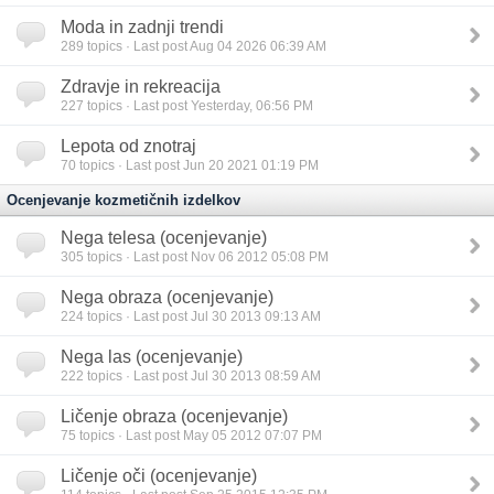
Moda in zadnji trendi
289
topics · Last post Aug 04 2026 06:39 AM
Zdravje in rekreacija
227
topics · Last post Yesterday, 06:56 PM
Lepota od znotraj
70
topics · Last post Jun 20 2021 01:19 PM
Ocenjevanje kozmetičnih izdelkov
Nega telesa (ocenjevanje)
305
topics · Last post Nov 06 2012 05:08 PM
Nega obraza (ocenjevanje)
224
topics · Last post Jul 30 2013 09:13 AM
Nega las (ocenjevanje)
222
topics · Last post Jul 30 2013 08:59 AM
Ličenje obraza (ocenjevanje)
75
topics · Last post May 05 2012 07:07 PM
Ličenje oči (ocenjevanje)