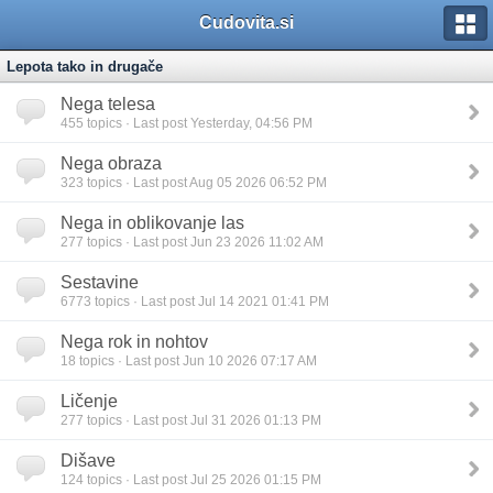
Cudovita.si
Lepota tako in drugače
Nega telesa
455
topics · Last post Yesterday, 04:56 PM
Nega obraza
323
topics · Last post Aug 05 2026 06:52 PM
Nega in oblikovanje las
277
topics · Last post Jun 23 2026 11:02 AM
Sestavine
6773
topics · Last post Jul 14 2021 01:41 PM
Nega rok in nohtov
18
topics · Last post Jun 10 2026 07:17 AM
Ličenje
277
topics · Last post Jul 31 2026 01:13 PM
Dišave
124
topics · Last post Jul 25 2026 01:15 PM