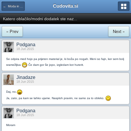
Cudovita.si
← Moda in zadnji trendi
Katero oblačilo/modni dodatek ste naz...
« Prev
Next »
Podgana
18 Jun 2015
Se odpira med hojo pa prijeten material je, ki boža po nogah. Meni so fajn, ker sem bolj
sramežljiva
Če dam gor še jopo, izgledam kot huterit.
Jinadaze
18 Jun 2015
Daj, no.
Ja, zato, pa kam se lahko ujame. Nasploh pravim, ne samo za to obleko.
Podgana
18 Jun 2015
Moram