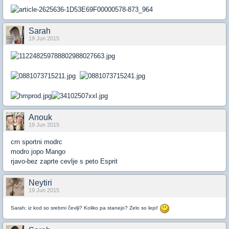
Sarah
19 Jun 2015
Anouk
19 Jun 2015
crn sportni modrc
modro jopo Mango
rjavo-bez zaprte cevlje s peto Esprit
Neytiri
19 Jun 2015
Sarah; iz kod so srebrni čevlji? Koliko pa stanejo? Zelo so lepi!