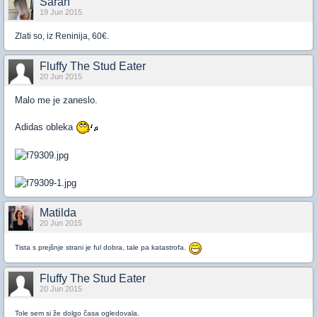
Sarah
19 Jun 2015
Zlati so, iz Reninija, 60€.
Fluffy The Stud Eater
20 Jun 2015
Malo me je zaneslo.
Adidas obleka
Matilda
20 Jun 2015
Tista s prejšnje strani je ful dobra, tale pa katastrofa.
Fluffy The Stud Eater
20 Jun 2015
Tole sem si že dolgo časa ogledovala.