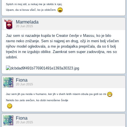
Sploh ni moj stil, a nekaj me je vleklo k njej.
Upam, da si bova všeč, ko jo oblečem.
Marmelada
20 Jun 2015
Jaz sem si nazadnje kupila te Creator čevlje v Massu, ko je bilo
ravno neko znižanje. Sem si najprej en drug, ožji in meni bolj všečen
njihov model ogledovala, a me je prodajalka prepričala, da so ti bolj
trpežni in ne izgubijo oblike. Zaenkrat sem super zadovoljna, res so
udobni.
Fiona
20 Jun 2015
Jaz sem jih pa nesla v humano, ker jih v dveh letih nisem obula pa grdi so mi
Nekdo bo zelo srečen, ko dobi nenošene čevlje
Fiona
20 Jun 2015