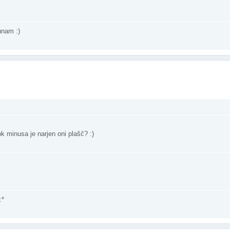
unam :)
kok minusa je narjen oni plašč? :)
:*