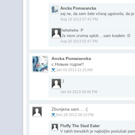
Ancka Pomarancka
sej ne, da sem šele včeraj ugotovila, da j
Aug 18 2013 07:41 PM
hehehehe :P
Js nism izvirna sploh....sam kradem :D
Aug 30 2013 02:47 PM
Ancka Pomarancka
с Новым годом!!
Jan 03 2013 11:15 AM
:)
Jan 04 2013 09:48 PM
Zbunjena sam.....:(
Dec 28 2012 08:10 PM
Fluffy The Stud Eater
V takih trenutkih je najboljše poslušati pame