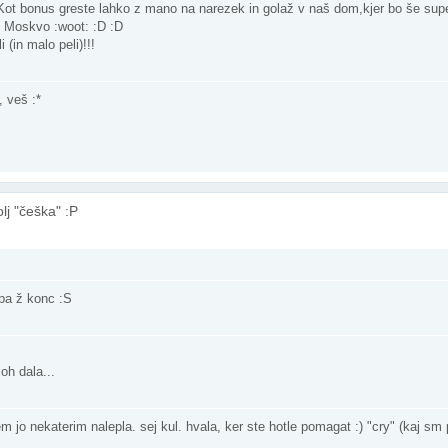
€. Kot bonus greste lahko z mano na narezek in golaž v naš dom,kjer bo še su
v Moskvo :woot: :D :D
 (in malo peli)!!!
, veš :*
lj "češka" :P
 pa ž konc :S
oh dala...
 jo nekaterim nalepla. sej kul. hvala, ker ste hotle pomagat :) "cry" (kaj sm p