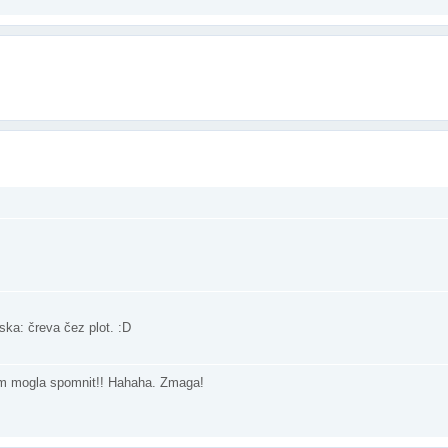
rska: čreva čez plot. :D
sem mogla spomnit!! Hahaha. Zmaga!