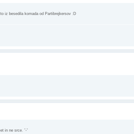
e to iz besedila komada od Partibrejkersov :D
t in ne srce. ˇ-ˇ