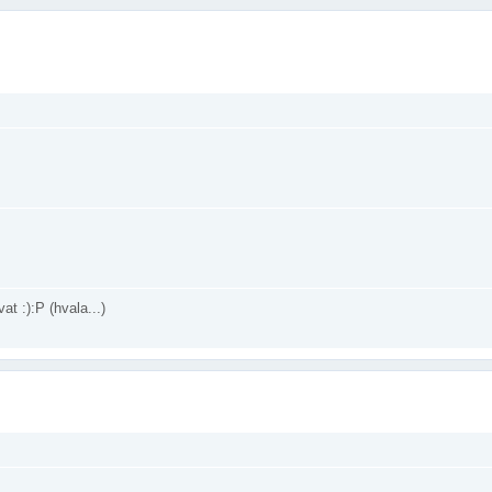
at :):P (hvala...)