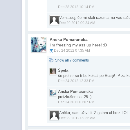
Dec 28 2012 10:14 PM
Vem...sej, če mi sfali razuma, na vas rač
Dec 29 2012 09:34 AM
Ancka Pomarancka
I'm freezing my ass up here! :D
Dec 24 2012 07:35 AM
Show all 7 comments
Špela
še prehitr se ti bo kolcal po Rusiji! :P za 
Dec 24 2012 12:33 PM
Ancka Pomarancka
preizkušen na -25 :)
Dec 24 2012 01:07 PM
Ančka, sam uživi ti. Z gatam al brez LOL 
Dec 29 2012 09:36 AM