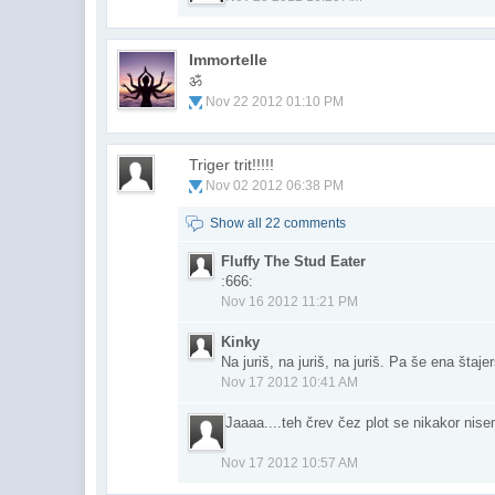
Immortelle
ॐ
Nov 22 2012 01:10 PM
Triger trit!!!!!
Nov 02 2012 06:38 PM
Show all 22 comments
Fluffy The Stud Eater
:666:
Nov 16 2012 11:21 PM
Kinky
Na juriš, na juriš, na juriš. Pa še ena štaje
Nov 17 2012 10:41 AM
Jaaaa....teh črev čez plot se nikakor ni
Nov 17 2012 10:57 AM