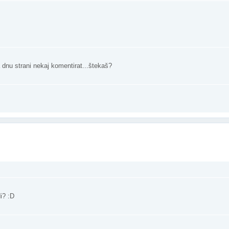
a dnu strani nekaj komentirat...štekaš?
i? :D