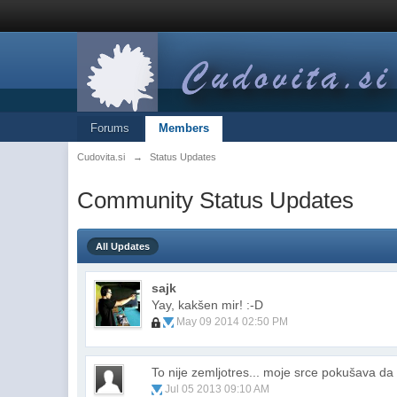
Forums
Members
Cudovita.si
→
Status Updates
Community Status Updates
All Updates
sajk
Yay, kakšen mir! :-D
May 09 2014 02:50 PM
To nije zemljotres... moje srce pokušava da
Jul 05 2013 09:10 AM