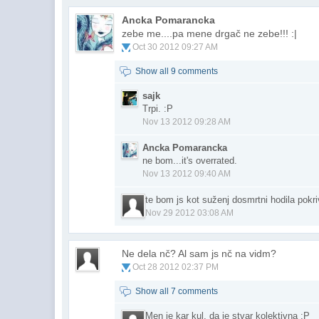
Ancka Pomarancka
zebe me....pa mene drgač ne zebe!!! :|
Oct 30 2012 09:27 AM
Show all 9 comments
sajk
Trpi. :P
Nov 13 2012 09:28 AM
Ancka Pomarancka
ne bom...it's overrated.
Nov 13 2012 09:40 AM
te bom js kot suženj dosmrtni hodila pokriv
Nov 29 2012 03:08 AM
Ne dela nč? Al sam js nč na vidm?
Oct 28 2012 02:37 PM
Show all 7 comments
Men je kar kul, da je stvar kolektivna :P