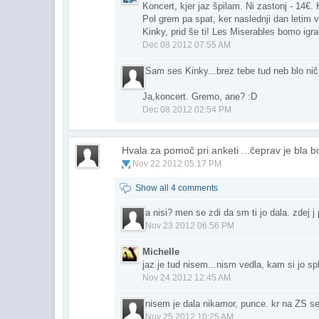
Koncert, kjer jaz špilam. Ni zastonj - 14
Pol grem pa spat, ker naslednji dan letim 
Kinky, prid še ti! Les Miserables bomo igrali
Dec 08 2012 07:55 AM
Sam ses Kinky...brez tebe tud neb blo nič
Ja,koncert. Gremo, ane? :D
Dec 08 2012 02:54 PM
Hvala za pomoč pri anketi ...čeprav je bla bo
Nov 22 2012 05:17 PM
Show all 4 comments
a nisi? men se zdi da sm ti jo dala. zdej j
Nov 23 2012 06:56 PM
Michelle
jaz je tud nisem...nism vedla, kam si jo spl
Nov 24 2012 12:45 AM
nisem je dala nikamor, punce. kr na ZS sem
Nov 25 2012 10:25 AM