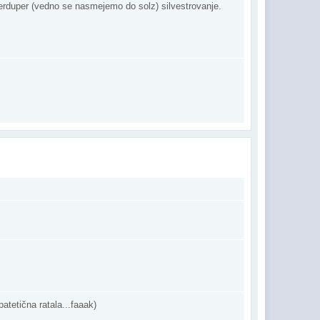
perduper (vedno se nasmejemo do solz) silvestrovanje.
atetična ratala...faaak)