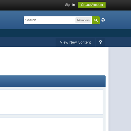
Sign In
Create Account
Members
View New Content