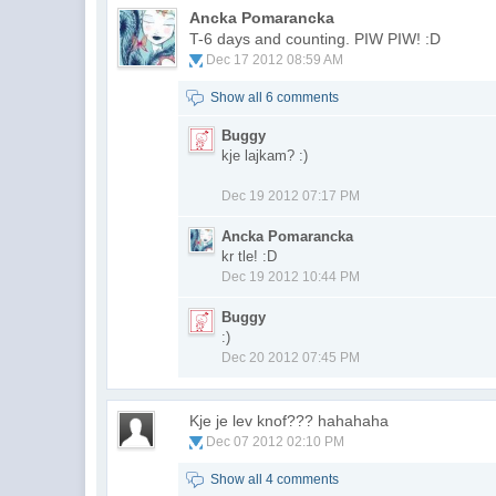
Ancka Pomarancka
T-6 days and counting. PIW PIW! :D
Dec 17 2012 08:59 AM
Show all 6 comments
Buggy
kje lajkam? :)
Dec 19 2012 07:17 PM
Ancka Pomarancka
kr tle! :D
Dec 19 2012 10:44 PM
Buggy
:)
Dec 20 2012 07:45 PM
Kje je lev knof??? hahahaha
Dec 07 2012 02:10 PM
Show all 4 comments