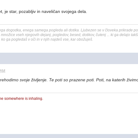
, je star, pozabljiv in naveličan svojega dela.
a dogodka, enega samega pogleda ali dotika. Ljubezen se v človeka prikrade počas
nožice vseh njegovih dejanj, pogledov, besed, dotikov, čutenj ... ki ga delajo tak
ko ga pogledaš v oči in v njih najdeš vse, kar obožuješ.
 AM
ehodimo svoje življenje. Te poti so prazene poti. Poti, na katerih živimo 
ne somewhere is inhaling.