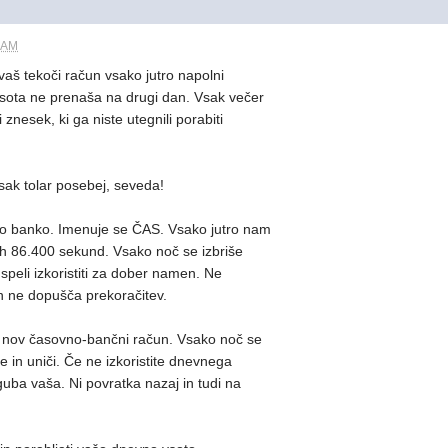
8 AM
 vaš tekoči račun vsako jutro napolni
 vsota ne prenaša na drugi dan. Vsak večer
 znesek, ki ga niste utegnili porabiti
 vsak tolar posebej, seveda!
o banko. Imenuje se ČAS. Vsako jutro nam
jih 86.400 sekund. Vsako noč se izbriše
uspeli izkoristiti za dober namen. Ne
n ne dopušča prekoračitev.
 nov časovno-bančni račun. Vsako noč se
e in uniči. Če ne izkoristite dnevnega
zguba vaša. Ni povratka nazaj in tudi na