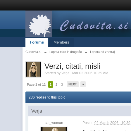
Forums
Members
Cudovita.si
→
Lepota tako in drugače
→
Lepota od znotraj
Verzi, citati, misli
Started by
Verja
,
Mar 02 2006 10:39 AM
NEXT
»
Page 1 of 12
1
2
3
236 replies to this topic
Verja
cat_woman
Posted
02 March 2006 - 10:3