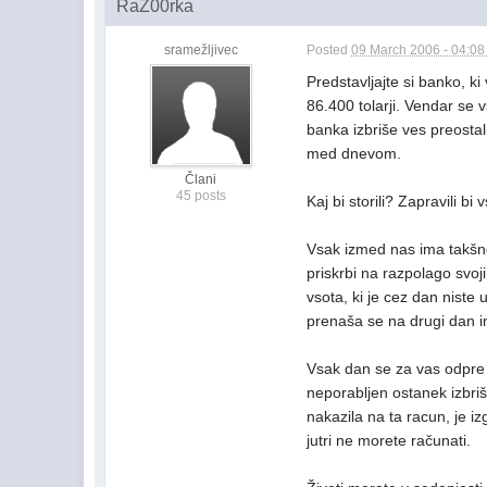
RaZ00rka
sramežljivec
Posted
09 March 2006 - 04:0
Predstavljajte si banko, ki
86.400 tolarji. Vendar se
banka izbriše ves preostali
med dnevom.
Člani
45 posts
Kaj bi storili? Zapravili bi
Vsak izmed nas ima takšn
priskrbi na razpolago svo
vsota, ki je cez dan niste 
prenaša se na drugi dan i
Vsak dan se za vas odpre
neporabljen ostanek izbriš
nakazila na ta racun, je i
jutri ne morete računati.