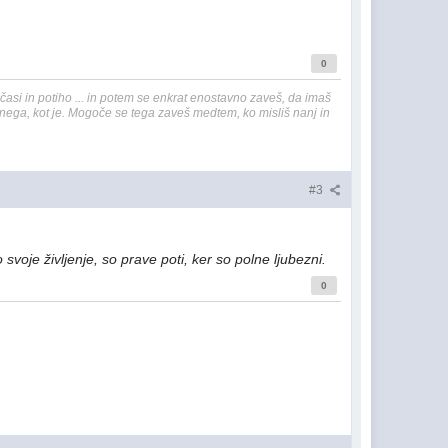
0
i in potiho ... in potem se enkrat enostavno zaveš, da imaš
šnega, kot je. Mogoče se tega zaveš medtem, ko misliš nanj in
#3
svoje življenje, so prave poti, ker so polne ljubezni.
0