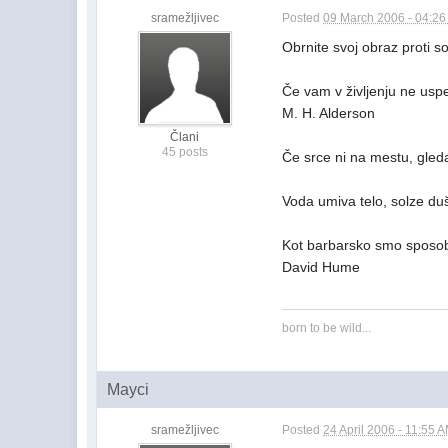
sramežljivec
Posted
09 March 2006 - 04:2
Obrnite svoj obraz proti s
Če vam v življenju ne usp
M. H. Alderson
Člani
45 posts
Če srce ni na mestu, gledaš
Voda umiva telo, solze du
Kot barbarsko smo sposob
David Hume
born to be wild...
Mayci
sramežljivec
Posted
24 April 2006 - 11:55 