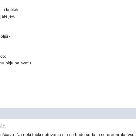
ih kritikih
jateljev.
oljši -
ico;
mu bitju na svetu
7 AM
 puščavo. Na neki točki potovanja sta se hudo sprla in se preprirala, vse 