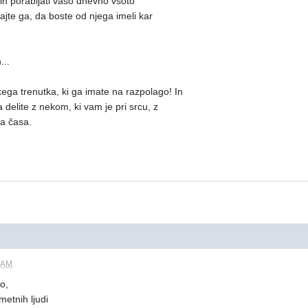
 in porabljati vašo dnevno vsoto
jte ga, da boste od njega imeli kar
...
ega trenutka, ki ga imate na razpolago! In
 delite z nekom, ki vam je pri srcu, z
a časa.
4 AM
ko,
metnih ljudi