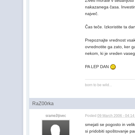
Živeti morate v sedanjosti
nakazanega časa. Investira
največ.
Čas teče. Izkoristite ta dan
Prepoznajte vrednost vsak
ovrednotite ga zato, ker ga
nekom, ki je vreden vaseg
PA LEP DAN
born to be wild...
RaZ00rka
sramežljivec
Posted
09 March 2006 - 04:1
smejati se pogosto in veli
si pridobiti spoštovanje pa