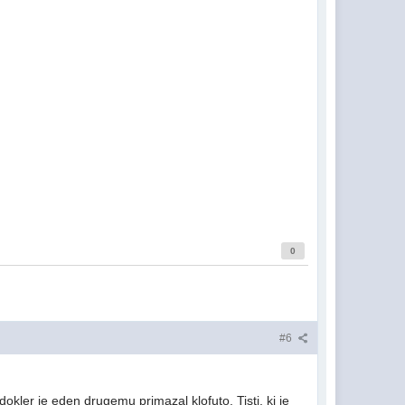
0
#6
dokler je eden drugemu primazal klofuto. Tisti, ki je