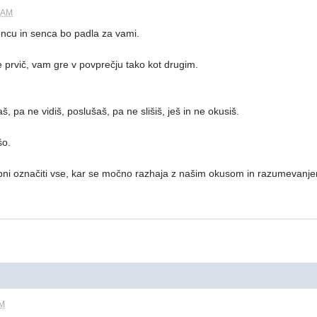
6 AM
oncu in senca bo padla za vami.
e prvič, vam gre v povprečju tako kot drugim.
, pa ne vidiš, poslušaš, pa ne slišiš, ješ in ne okusiš.
šo.
ni označiti vse, kar se močno razhaja z našim okusom in razumevanj
AM