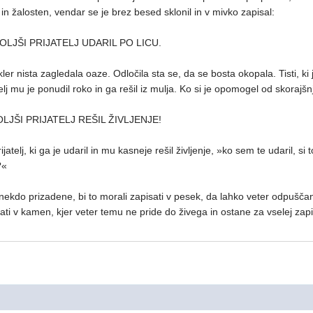
et in žalosten, vendar se je brez besed sklonil in v mivko zapisal:
LJŠI PRIJATELJ UDARIL PO LICU.
ler nista zagledala oaze. Odločila sta se, da se bosta okopala. Tisti, ki j
elj mu je ponudil roko in ga rešil iz mulja. Ko si je opomogel od skorajšn
LJŠI PRIJATELJ REŠIL ŽIVLJENJE!
atelj, ki ga je udaril in mu kasneje rešil življenje, »ko sem te udaril, si 
?«
nekdo prizadene, bi to morali zapisati v pesek, da lahko veter odpuščan
ti v kamen, kjer veter temu ne pride do živega in ostane za vselej zap