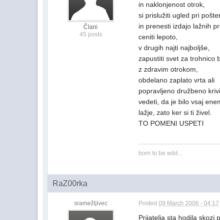
in naklonjenost otrok,
si prislužiti ugled pri pošten
in prenesti izdajo lažnih pri
Člani
45 posts
ceniti lepoto,
v drugih najti najboljše,
zapustiti svet za trohnico b
z zdravim otrokom,
obdelano zaplato vrta ali
popravljeno družbeno kriv
vedeti, da je bilo vsaj ene
lažje, zato ker si ti živel.
TO POMENI USPETI
born to be wild...
RaZ00rka
sramežljivec
Posted
09 March 2006 - 04:1
Prijatelja sta hodila skozi