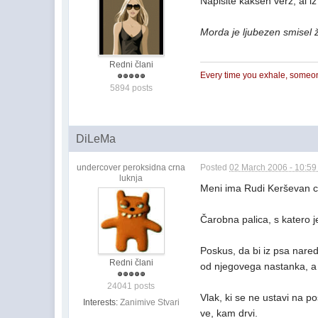
Napišite kakšen verz, al iz 
Morda je ljubezen smisel ž
Redni člani
Every time you exhale, someo
5894 posts
DiLeMa
undercover peroksidna crna
Posted
02 March 2006 - 10:5
luknja
Meni ima Rudi Kerševan ce
Čarobna palica, s katero je
Poskus, da bi iz psa nared
Redni člani
od njegovega nastanka, a 
24041 posts
Vlak, ki se ne ustavi na po
Interests:
Zanimive Stvari
ve, kam drvi.