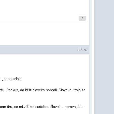
0
#2
bega materiala.
tu. Poskus, da bi iz človeka naredili Človeka, traja že
skem tiru, se mi zdi kot sodoben človek; naprava, ki ne