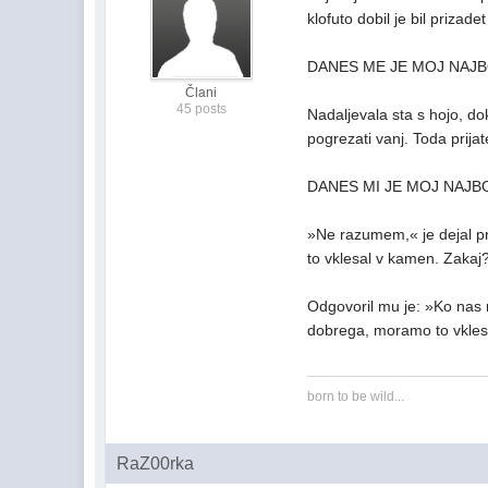
klofuto dobil je bil prizad
DANES ME JE MOJ NAJBO
Člani
45 posts
Nadaljevala sta s hojo, dok
pogrezati vanj. Toda prijat
DANES MI JE MOJ NAJBO
»Ne razumem,« je dejal prij
to vklesal v kamen. Zakaj
Odgovoril mu je: »Ko nas 
dobrega, moramo to vklesa
born to be wild...
RaZ00rka