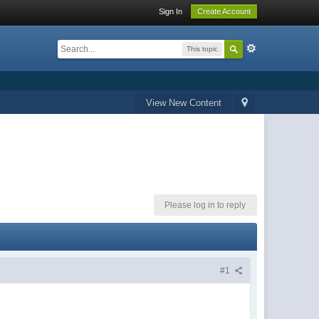
Sign In
Create Account
This topic
View New Content
Please log in to reply
#1