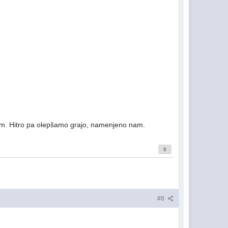
em. Hitro pa olepšamo grajo, namenjeno nam.
0
#8