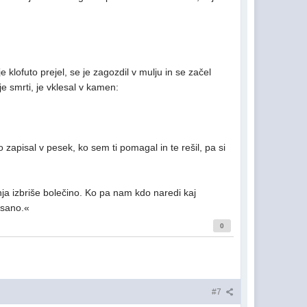
e klofuto prejel, se je zagozdil v mulju in se začel
je smrti, je vklesal v kamen:
to zapisal v pesek, ko sem ti pomagal in te rešil, pa si
ja izbriše bolečino. Ko pa nam kdo naredi kaj
isano.«
0
#7