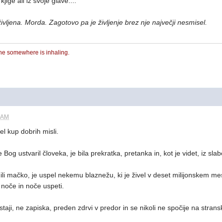
kjige ali iz svoje glave....
ivljena. Morda. Zagotovo pa je življenje brez nje največji nesmisel.
ne somewhere is inhaling.
9 AM
l kup dobrih misli.
 Bog ustvaril človeka, je bila prekratka, pretanka in, kot je videt, iz sla
ili mačko, je uspel nekemu blaznežu, ki je živel v deset milijonskem mes
noče in noče uspeti.
staji, ne zapiska, preden zdrvi v predor in se nikoli ne spočije na stran