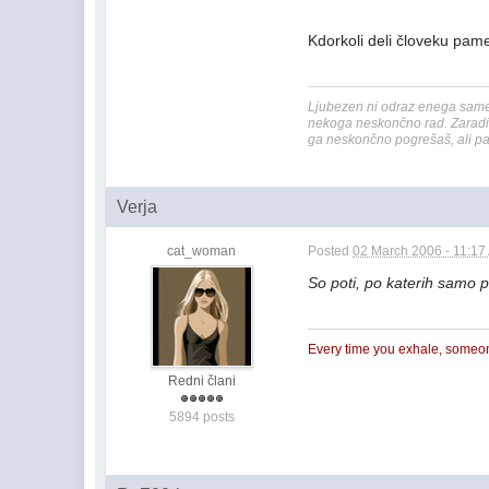
Kdorkoli deli človeku pamet
Ljubezen ni odraz enega sameg
nekoga neskončno rad. Zaradi m
ga neskončno pogrešaš, ali pa 
Verja
cat_woman
Posted
02 March 2006 - 11:17
So poti, po katerih samo pr
Every time you exhale, someo
Redni člani
5894 posts